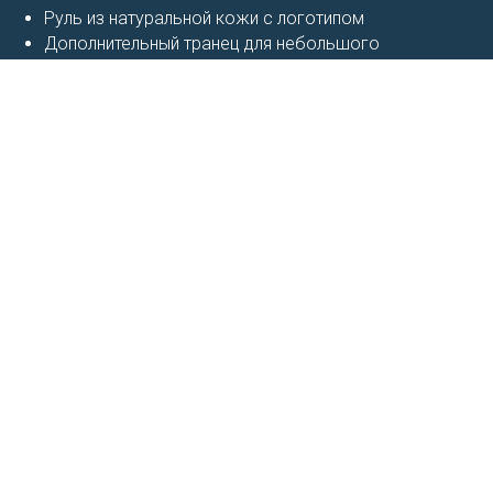
Руль из натуральной кожи с логотипом
Дополнительный транец для небольшого
подвесного двигателя до 20 л.с.
Комплект управления гидродвигателем до 250 л.с.
Батарейки х 2.
Поисковый прожектор
Светодиодная подсветка в носовой части.
Светодиодные навигационные огни.
Триммеры
Интерцепторы.
Навигационное оборудование
Автопилот.
Эхолот.
Аудио установка.
Инвертор.
Береговое питание
Морской сигнал.