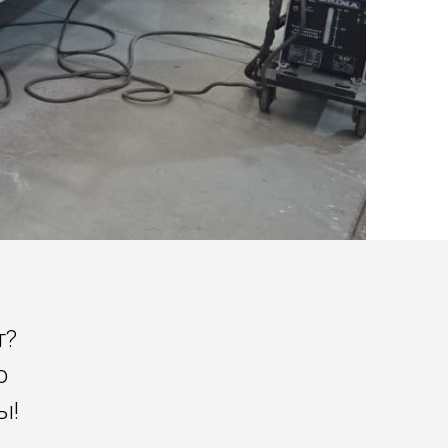
т?
о
ы!