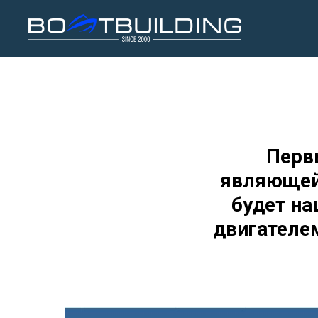
Первы
являющейс
будет на
двигателе