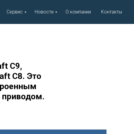
Сервис
Новости
О компании
Контакты
ft C9,
ft C8. Это
строенным
 приводом.