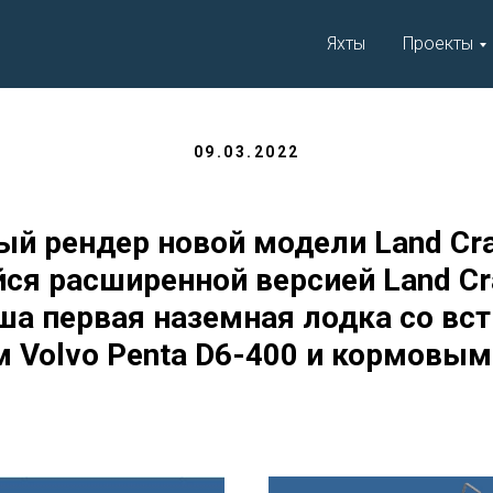
Яхты
Проекты
09.03.2022
й рендер новой модели Land Cra
я расширенной версией Land Cra
ша первая наземная лодка со в
м Volvo Penta D6-400 и кормовым