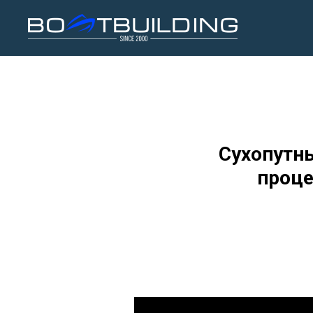
Сухопутны
проце