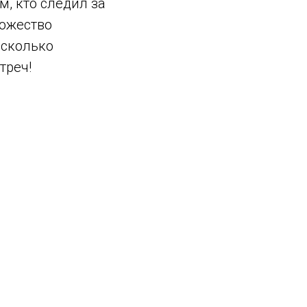
, кто следил за
ножество
есколько
треч!