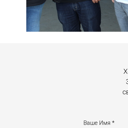
Х
с
Ваше Имя *