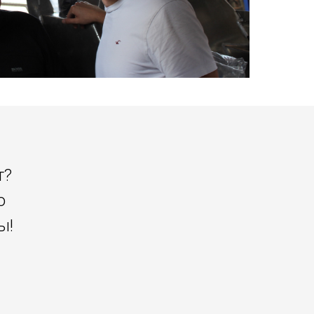
т?
о
ы!