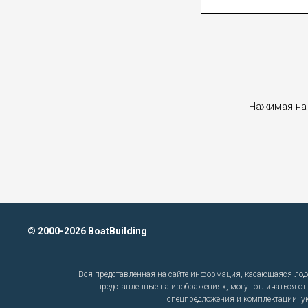
Нажимая на 
© 2000-2026 BoatBuilding
Вся представленная на сайте информация, касающаяся лодо
представленные на изображениях, могут отличаться от
спецпредложения и комплектации, ук