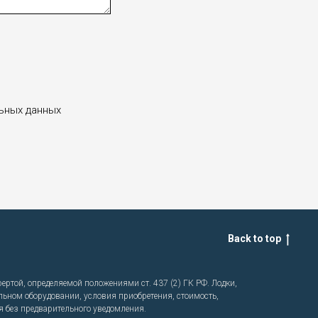
льных данных
Back to top
ртой, определяемой положениями ст. 437 (2) ГК РФ. Лодки,
льном оборудовании, условия приобретения, стоимость,
я без предварительного уведомления.