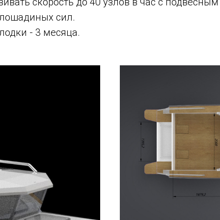
вивать скорость до 40 узлов в час с подвесны
лошадиных сил.
лодки - 3 месяца.