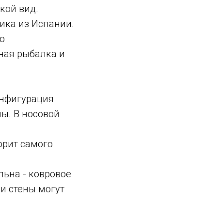
кой вид.
чика из Испании.
о
ная рыбалка и
онфигурация
ны. В носовой
орит самого
льна - ковровое
и стены могут