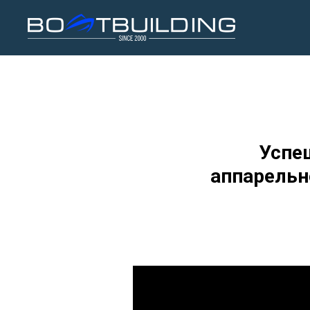
Успе
аппарельн