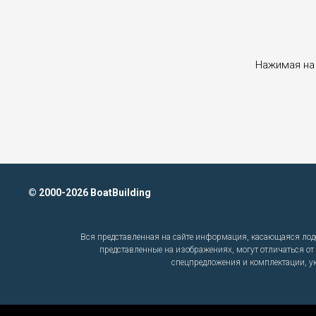
Нажимая на 
© 2000-2026 BoatBuilding
Вся представленная на сайте информация, касающаяся лодо
представленные на изображениях, могут отличаться от
спецпредложения и комплектации, ук