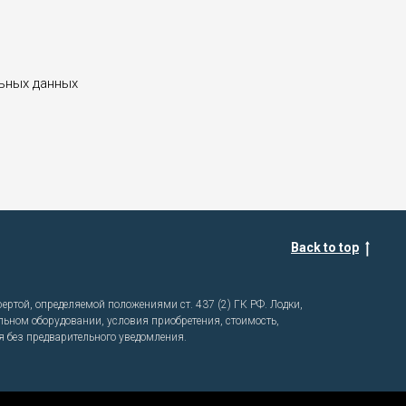
льных данных
Back to top
ртой, определяемой положениями ст. 437 (2) ГК РФ. Лодки,
льном оборудовании, условия приобретения, стоимость,
я без предварительного уведомления.