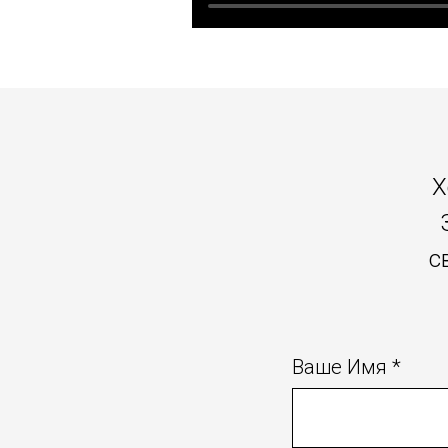
Х
с
Ваше Имя *